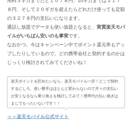
用料３ギガまでだと１０７８円、20ギガまでは２１７
８円、そして２０ギガを超えたらどれだけ使っても定額
の３２７８円の支払いになります。
通話し放題でデータも使い放題となると、
実質楽天モバ
イルがいちばん安いのも事実
です。
なおかつ、今はキャンペーン中でポイント還元率もアッ
プしたりしているので、どの携帯会社と契約するのかは
じっくり検討されてみてくださいね！
楽天ポイントを貯めたいなら、楽天モバイル一択！どこで契約
するにしろ、使い勝手はほとんど変わらないので月々の支払い
が安くなるなら乗り換えを検討してみて！携帯代の払い過ぎは
まじでもったいないです！！
＞＞楽天モバイル公式サイト