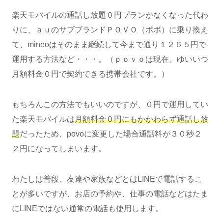
楽天モバイルの通話し放題０円プランがなくなった代わ
りに、ａｕのサブブランドＰＯＶＯ（ポボ）に乗り換え
て、mineoはそのまま継続して今まで通り１２６５円で
運用する方法など・・・。（ｐｏｖｏは現在、ゆいいつ
月額料金０円で契約できる携帯会社です。）
もちろんこの方法でもいいのですが、０円で運用してい
た楽天モバイルは
月額料金０円にもかかわらず通話し放
題
だったため、povoに変更した場合通話料が３０秒２
２円になってしまいます。
わたしは普段、友達や家族などとはLINEで電話するこ
とが多いですが、お店の予約や、仕事の電話などはたま
にLINEではない通常の電話も使用します。