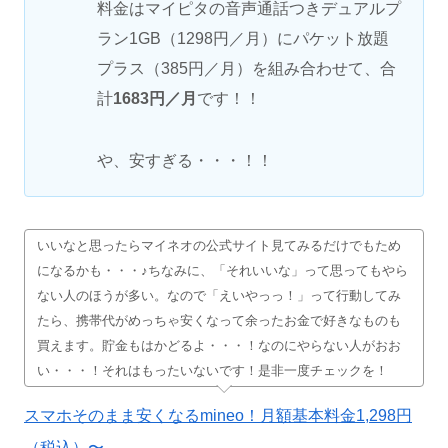
料金はマイピタの音声通話つきデュアルプ
ラン1GB（1298円／月）にパケット放題
プラス（385円／月）を組み合わせて、合
計
1683円／月
です！！
や、安すぎる・・・！！
いいなと思ったらマイネオの公式サイト見てみるだけでもため
になるかも・・・♪ちなみに、「それいいな」って思ってもやら
ない人のほうが多い。なので「えいやっっ！」って行動してみ
たら、携帯代がめっちゃ安くなって余ったお金で好きなものも
買えます。貯金もはかどるよ・・・！なのにやらない人がおお
い・・・！それはもったいないです！是非一度チェックを！
スマホそのまま安くなるmineo！月額基本料金1,298円
（税込）〜