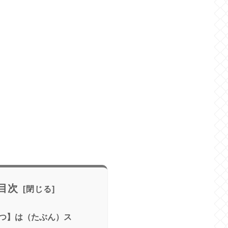
目次
つ】は（たぶん）ス