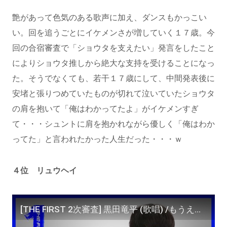
艶があって色気のある歌声に加え、ダンスもかっこい
い。回を追うごとにイケメンさが増していく１７歳。今
回の合宿審査で「ショウタを支えたい」発言をしたこと
によりショウタ推しから絶大な支持を受けることになっ
た。そうでなくても、若干１７歳にして、中間発表後に
安堵と張りつめていたものが切れて泣いていたショウタ
の肩を抱いて「俺はわかってたよ」がイケメンすぎ
て・・・シュントに肩を抱かれながら優しく「俺はわか
ってた」と言われたかった人生だった・・・ｗ
４位 リュウヘイ
[THE FIRST 2次審査] 黒田竜平 (歌唱) /もうええわ