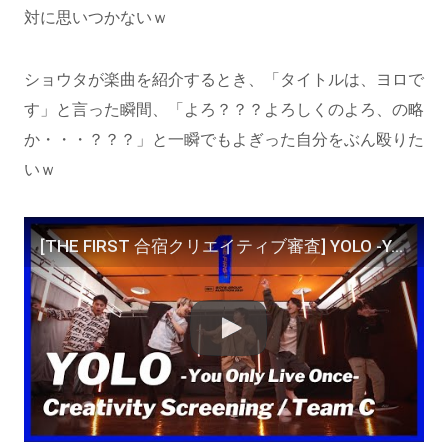
対に思いつかないｗ
ショウタが楽曲を紹介するとき、「タイトルは、ヨロで
す」と言った瞬間、「よろ？？？よろしくのよろ、の略
か・・・？？？」と一瞬でもよぎった自分をぶん殴りた
いｗ
[THE FIRST 合宿クリエイティブ審査] YOLO -You Only Live Once- / Team C (ショウタ、シュント、レイ、ルイ、タイキ)