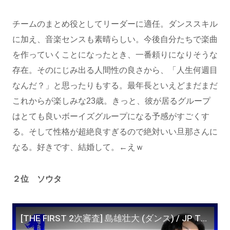
チームのまとめ役としてリーダーに適任。ダンススキル
に加え、音楽センスも素晴らしい。今後自分たちで楽曲
を作っていくことになったとき、一番頼りになりそうな
存在。そのにじみ出る人間性の良さから、「人生何週目
なんだ？」と思ったりもする。最年長といえどまだまだ
これからが楽しみな23歳。きっと、彼が居るグループ
はとても良いボーイズグループになる予感がすごくす
る。そして性格が超絶良すぎるので絶対いい旦那さんに
なる。好きです、結婚して。←えｗ
２位 ソウタ
[THE FIRST 2次審査] 島雄壮大 (ダンス) / JP THE WAVY "Neo Gal Wop"