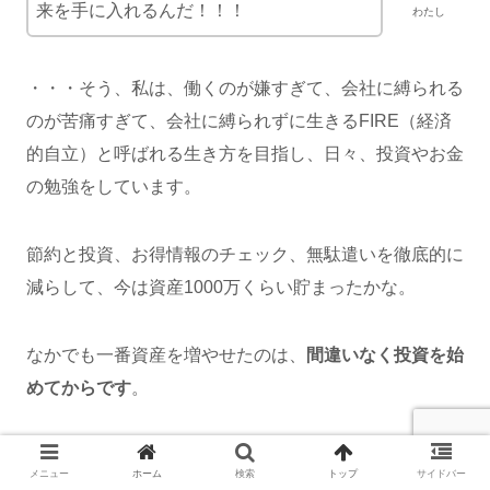
来を手に入れるんだ！！！
わたし
・・・そう、私は、働くのが嫌すぎて、会社に縛られる
のが苦痛すぎて、会社に縛られずに生きるFIRE（経済
的自立）と呼ばれる生き方を目指し、日々、投資やお金
の勉強をしています。
節約と投資、お得情報のチェック、無駄遣いを徹底的に
減らして、今は資産1000万くらい貯まったかな。
なかでも一番資産を増やせたのは、
間違いなく投資を始
めてからです
。
でも投資ってひとことで言っても、なにからはじめたら
メニュー
ホーム
検索
トップ
サイドバー
いいか分からないですよね・・・。