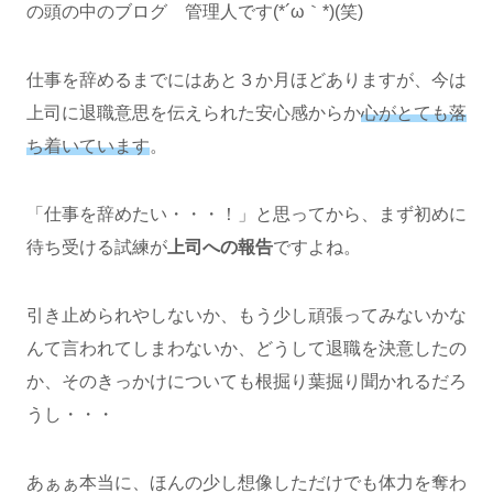
の頭の中のブログ 管理人です(*´ω｀*)(笑)
仕事を辞めるまでにはあと３か月ほどありますが、今は
上司に退職意思を伝えられた安心感からか
心がとても落
ち着いています
。
「仕事を辞めたい・・・！」と思ってから、まず初めに
待ち受ける試練が
上司への報告
ですよね。
引き止められやしないか、もう少し頑張ってみないかな
んて言われてしまわないか、どうして退職を決意したの
か、そのきっかけについても根掘り葉掘り聞かれるだろ
うし・・・
あぁぁ本当に、ほんの少し想像しただけでも体力を奪わ