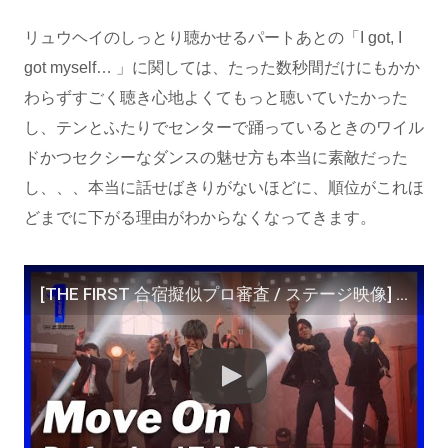
リュウヘイのしっとり聴かせるパートあとの「I got, I
got myself… 」に関しては、たった数秒間だけにもかか
わらずすごく聴き心地よくてもっと聴いていたかった
し、テンとふたりでセンターで踊っているときのワイル
ドかつセクシーなダンスの魅せ方も本当に素敵だった
し、、、本当に話せばきりがないほどに、順位がこれほ
どまでに下がる理由がわからなくなってきます。
[THE FIRST 合宿擬似プロ審査 / ステージ映像] Move On / ショウタ、リョウキ、ラン、テン、シュント、リュウヘイ