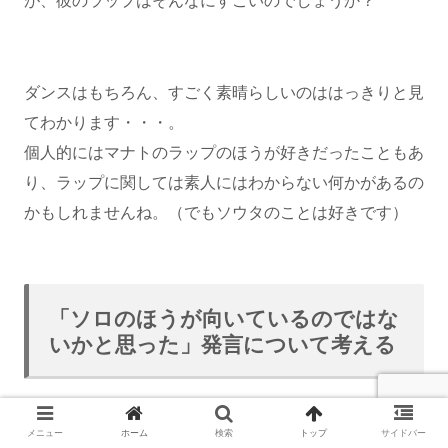
が、彼のラップはそんなにすごいのでしょうか？
ダンスはもちろん、すごく素晴らしいのははっきりと見
てわかります・・・。
個人的にはマナトのラップのほうが好きだったこともあ
り、ラップに関しては素人にはわからない何かがあるの
かもしれませんね。（でもソウタのことは好きです）
「ソロのほうが向いているのではな
いかと思った」発言について考える
ショウタに対して、ゆくゆくは、グループで活動しつつ
メニュー
ホーム
検索
トップ
サイドバー